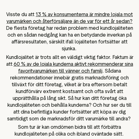
Data och analysverktyg
sföringsmaterial
Omdömestaggning
Visste du att
13 % av konsumenterna är mindre lojala mot
varumärken och återförsäljare än de var för ett år sedan?
Besökardata
De flesta företag har redan problem med kundlojaliteten
och en sådan nedgång kan ha en betydande inverkan på
affärsresultaten, särskilt ifall lojaliteten fortsätter att
sjunka.
Kundlojalitet är trots allt en väldigt viktig faktor. Faktum är
att
60 % av de lojala kunderna aktivt rekommenderar sina
favoritvarumärken till vänner och familj
. Sådana
rekommendationer innebär gratis marknadsföring och
tillväxt för ditt företag, vilket är bra eftersom betalt
kundförvärv extremt kostsamt och ofta svårt att
upprätthålla på lång sikt. Så hur kan ditt företag öka
kundlojaliteten och behålla kunderna? Och hur ser du till
att dina befintliga kunder fortsätter att köpa av dig
samtidigt som de marknadsför ditt varumärke till andra?
Som tur är kan omdömen bidra till att förbättra
kundlojaliteten på olika och ibland oväntade sätt.