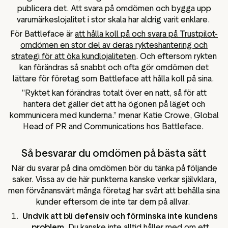
publicera det. Att svara på omdömen och bygga upp
varumärkeslojalitet i stor skala har aldrig varit enklare.
För Battleface är
att hålla koll på och svara på Trustpilot-
omdömen en stor del av deras rykteshantering och
strategi för att öka kundlojaliteten
. Och eftersom rykten
kan förändras så snabbt och ofta gör omdömen det
lättare för företag som Battleface att hålla koll på sina.
”Ryktet kan förändras totalt över en natt, så för att
hantera det gäller det att ha ögonen på läget och
kommunicera med kunderna.” menar Katie Crowe, Global
Head of PR and Communications hos Battleface.
Så besvarar du omdömen på bästa sätt
När du svarar på dina omdömen bör du tänka på följande
saker. Vissa av de här punkterna kanske verkar självklara,
men förvånansvärt många företag har svårt att behålla sina
kunder eftersom de inte tar dem på allvar.
Undvik att bli defensiv och förminska inte kundens
problem.
Du kanske inte alltid håller med om ett