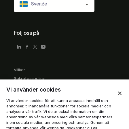
Sverige
Följ oss på
Villkor
Sekretesspolicy
Riktlinjer för företag
Vi använder cookies
Varumärkesriktlinjer
Vi använder cookies för att kunna anpassa innehåll och
Hantera cookies
annonser, tillhandahålla funktioner för sociala medier och
analysera vår trafik. Vi delar också information om din
Modern Slavery Statement
användning av vår webbsida med våra samarbetspartners
inom sociala medier, annonsering och analys. Genom att
fortsätta använda vår webbsida, godkänner du all