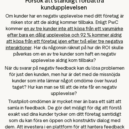
Försök att ständigt förbättra
kundupplevelsen
Om kunder har en negativ upplevelse med ditt företag är
risken stor att de aldrig kommer tillbaka. Enligt PwC
kommer
en av tre kunder inte att köpa från ett varumärke
efter bara en dålig upplevelse och 92 % kommer aldrig
att köpa från ett företag igen efter två eller tre negativa
interaktioner
. Har du någonsin räknat på hur din ROI skulle
påverkas om en av tre kunder som haft en negativ
upplevelse aldrig kom tillbaka?
När du svarar på negativ feedback kan du lösa problemen
för just den kunden, men hur är det med de missnöjda
kunder som inte lämnar något omdöme över huvud
taget? Hur kan man se till att de inte får en negativ
upplevelse?
Trustpilot-omdömen är mycket mer än bara ett sätt att
samla in feedback. De gör det möjligt för dig att förstå
exakt vad dina kunder tycker om ditt företag samtidigt
som du kan föra en öppen och konstruktiv dialog med
dem. Att investera i en plattform för att hantera feedback