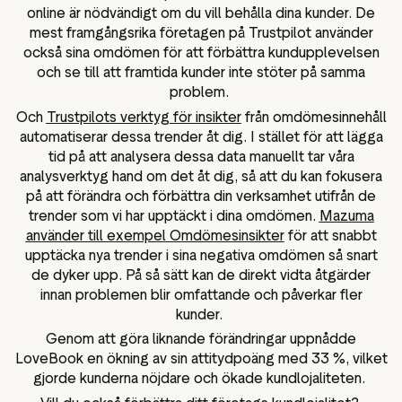
online är nödvändigt om du vill behålla dina kunder. De
mest framgångsrika företagen på Trustpilot använder
också sina omdömen för att förbättra kundupplevelsen
och se till att framtida kunder inte stöter på samma
problem.
Och
Trustpilots verktyg för insikter
från omdömesinnehåll
automatiserar dessa trender åt dig. I stället för att lägga
tid på att analysera dessa data manuellt tar våra
analysverktyg hand om det åt dig, så att du kan fokusera
på att förändra och förbättra din verksamhet utifrån de
trender som vi har upptäckt i dina omdömen.
Mazuma
använder till exempel Omdömesinsikter
för att snabbt
upptäcka nya trender i sina negativa omdömen så snart
de dyker upp. På så sätt kan de direkt vidta åtgärder
innan problemen blir omfattande och påverkar fler
kunder.
Genom att göra liknande förändringar uppnådde
LoveBook en ökning av sin attitydpoäng med 33 %, vilket
gjorde kunderna nöjdare och ökade kundlojaliteten.