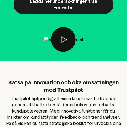
Ladda ner undersökningen från
Data och analysverktyg
Forrester
sföringsmaterial
Omdömestaggning
Besökardata
Satsa på innovation och öka omsättningen
med Trustpilot
Trustpilot hjälper dig att vinna kundernas förtroende
genom att bättre förstå deras behov och förbättra
kundupplevelsen. Med innovativa funktioner får du
insikter om kundattityder, feedback- och trendanalyser.
På så vis kan du fatta strategiska beslut för utveckla dina