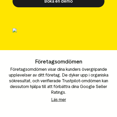
Boka en demo
Data och analysverktyg
sföringsmaterial
Omdömestaggning
Besökardata
Företagsomdömen
Företagsomdömen visar dina kunders övergripande
upplevelser av ditt företag. De dyker upp i organiska
sökresultat, och verifierade Trustpilot-omdömen kan
dessutom hjälpa till att förbättra dina Google Seller
Ratings.
Läs mer