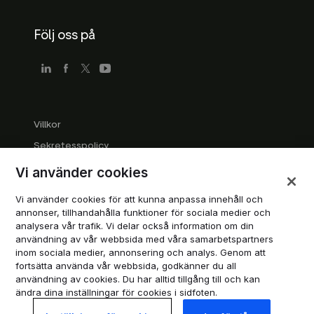
Följ oss på
Villkor
Sekretesspolicy
Riktlinjer för företag
Vi använder cookies
Varumärkesriktlinjer
Vi använder cookies för att kunna anpassa innehåll och
Hantera cookies
annonser, tillhandahålla funktioner för sociala medier och
analysera vår trafik. Vi delar också information om din
Modern Slavery Statement
användning av vår webbsida med våra samarbetspartners
inom sociala medier, annonsering och analys. Genom att
fortsätta använda vår webbsida, godkänner du all
© 2026 Trustpilot A/S. Alla rättigheter reserverade.
användning av cookies. Du har alltid tillgång till och kan
ändra dina inställningar för cookies i sidfoten.