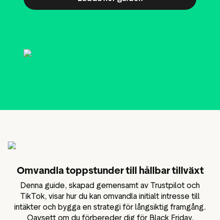
Data och analysverktyg
sföringsmaterial
Omdömestaggning
Besökardata
Omvandla toppstunder till hållbar tillväxt
Denna guide, skapad gemensamt av Trustpilot och
TikTok, visar hur du kan omvandla initialt intresse till
intäkter och bygga en strategi för långsiktig framgång.
Oavsett om du förbereder dig för Black Friday,