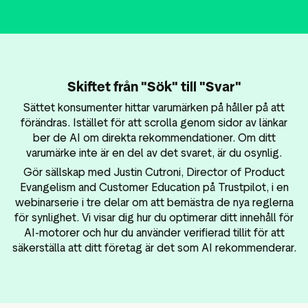
Data och analysverktyg
sföringsmaterial
Omdömestaggning
Besökardata
Skiftet från "Sök" till "Svar"
Sättet konsumenter hittar varumärken på håller på att
förändras. Istället för att scrolla genom sidor av länkar
ber de AI om direkta rekommendationer. Om ditt
varumärke inte är en del av det svaret, är du osynlig.
Gör sällskap med Justin Cutroni, Director of Product
Evangelism and Customer Education på Trustpilot, i en
webinarserie i tre delar om att bemästra de nya reglerna
för synlighet. Vi visar dig hur du optimerar ditt innehåll för
AI-motorer och hur du använder verifierad tillit för att
säkerställa att ditt företag är det som AI rekommenderar.