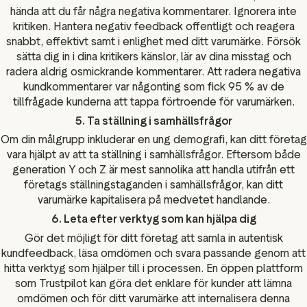
hända att du får några negativa kommentarer. Ignorera inte
kritiken. Hantera negativ feedback offentligt och reagera
snabbt, effektivt samt i enlighet med ditt varumärke. Försök
sätta dig in i dina kritikers känslor, lär av dina misstag och
radera aldrig osmickrande kommentarer. Att radera negativa
kundkommentarer var någonting som fick 95 % av de
tillfrågade kunderna att tappa förtroende för varumärken.
5. Ta ställning i samhällsfrågor
Om din målgrupp inkluderar en ung demografi, kan ditt företag
vara hjälpt av att ta ställning i samhällsfrågor. Eftersom både
generation Y och Z är mest sannolika att handla utifrån ett
företags ställningstaganden i samhällsfrågor, kan ditt
varumärke kapitalisera på medvetet handlande.
6. Leta efter verktyg som kan hjälpa dig
Gör det möjligt för ditt företag att samla in autentisk
kundfeedback, läsa omdömen och svara passande genom att
hitta verktyg som hjälper till i processen. En öppen plattform
som Trustpilot kan göra det enklare för kunder att lämna
omdömen och för ditt varumärke att internalisera denna