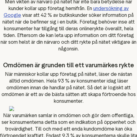
Men vikten av närvaro på nätet har inte bara betydelse när
kunder kollar upp företag hemifrån. En
undersökning av
Google
visar att 42 % av butikskunder söker information på
nätet när de befinner sig i en butik. Företag behöver inse att
konsumenter har tillgång till deras onlinerykte överallt, hela
tiden. Eftersom de kan leta upp information om ditt företag
när som helst är din närvaro och ditt rykte på nätet viktigare än
någonsin.
Omdömen är grunden till ett varumärkes rykte
När människor kollar upp företag på nätet, läser de nästan
alltid omdömen. Hela 93 % av konsumenter idag läser
omdömen innan de handlar på nätet. Så det är logiskt att
omdömen är ett av de bästa sätten att skapa förtroende hos
konsumenter.
När varumärken samlar in omdömen och gör dem offentliga,
ser konsumenterna detta som en indikation på öppenhet och
trovärdighet. Till och med ett enda kundomdöme kan öka
förtroendet kraftigt. Endast 9,3 % av konsumenterna skulle lit