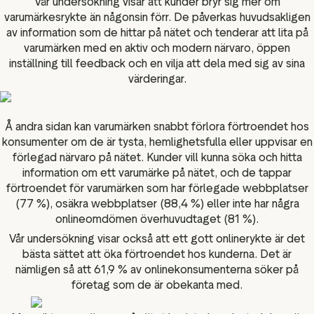
Vår undersökning visar att kunder bryr sig mer om
varumärkesrykte än någonsin förr. De påverkas huvudsakligen
av information som de hittar på nätet och tenderar att lita på
varumärken med en aktiv och modern närvaro, öppen
inställning till feedback och en vilja att dela med sig av sina
värderingar.
Å andra sidan kan varumärken snabbt förlora förtroendet hos
konsumenter om de är tysta, hemlighetsfulla eller uppvisar en
förlegad närvaro på nätet. Kunder vill kunna söka och hitta
information om ett varumärke på nätet, och de tappar
förtroendet för varumärken som har förlegade webbplatser
(77 %), osäkra webbplatser (88,4 %) eller inte har några
onlineomdömen överhuvudtaget (81 %).
Vår undersökning visar också att ett gott onlinerykte är det
bästa sättet att öka förtroendet hos kunderna. Det är
nämligen så att 61,9 % av onlinekonsumenterna söker på
företag som de är obekanta med.