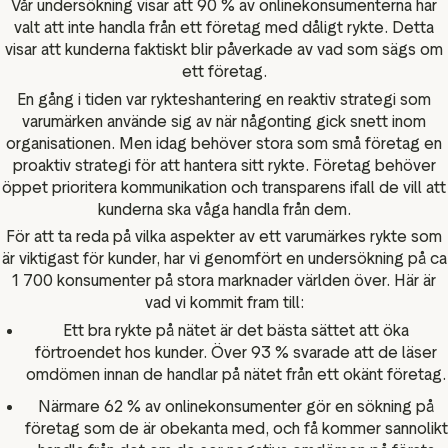
Vår undersökning visar att 90 % av onlinekonsumenterna har
Data och analysverktyg
valt att inte handla från ett företag med dåligt rykte. Detta
sföringsmaterial
Omdömestaggning
visar att kunderna faktiskt blir påverkade av vad som sägs om
ett företag.
Besökardata
En gång i tiden var rykteshantering en reaktiv strategi som
varumärken använde sig av när någonting gick snett inom
organisationen. Men idag behöver stora som små företag en
proaktiv strategi för att hantera sitt rykte. Företag behöver
öppet prioritera kommunikation och transparens ifall de vill att
kunderna ska våga handla från dem.
För att ta reda på vilka aspekter av ett varumärkes rykte som
är viktigast för kunder, har vi genomfört en undersökning på ca
1 700 konsumenter på stora marknader världen över. Här är
vad vi kommit fram till:
Ett bra rykte på nätet är det bästa sättet att öka
förtroendet hos kunder. Över 93 % svarade att de läser
omdömen innan de handlar på nätet från ett okänt företag.
Närmare 62 % av onlinekonsumenter gör en sökning på
företag som de är obekanta med, och få kommer sannolikt