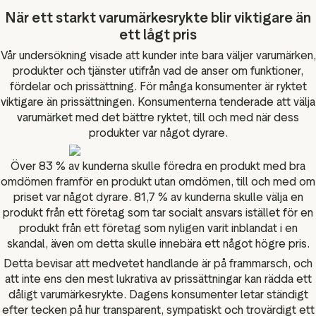
När ett starkt varumärkesrykte blir viktigare än
ett lågt pris
Vår undersökning visade att kunder inte bara väljer varumärken,
produkter och tjänster utifrån vad de anser om funktioner,
fördelar och prissättning. För många konsumenter är ryktet
viktigare än prissättningen. Konsumenterna tenderade att välja
varumärket med det bättre ryktet, till och med när dess
produkter var något dyrare.
Över 83 % av kunderna skulle föredra en produkt med bra
omdömen framför en produkt utan omdömen, till och med om
priset var något dyrare. 81,7 % av kunderna skulle välja en
produkt från ett företag som tar socialt ansvars istället för en
produkt från ett företag som nyligen varit inblandat i en
skandal, även om detta skulle innebära ett något högre pris.
Detta bevisar att medvetet handlande är på frammarsch, och
att inte ens den mest lukrativa av prissättningar kan rädda ett
dåligt varumärkesrykte. Dagens konsumenter letar ständigt
efter tecken på hur transparent, sympatiskt och trovärdigt ett