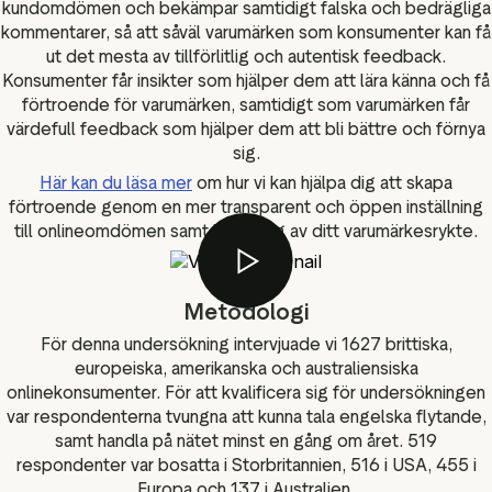
kundomdömen och bekämpar samtidigt falska och bedrägliga
kommentarer, så att såväl varumärken som konsumenter kan få
ut det mesta av tillförlitlig och autentisk feedback.
Konsumenter får insikter som hjälper dem att lära känna och få
förtroende för varumärken, samtidigt som varumärken får
värdefull feedback som hjälper dem att bli bättre och förnya
sig.
Här kan du läsa mer
om hur vi kan hjälpa dig att skapa
förtroende genom en mer transparent och öppen inställning
till onlineomdömen samt hantering av ditt varumärkesrykte.
Metodologi
För denna undersökning intervjuade vi 1627 brittiska,
europeiska, amerikanska och australiensiska
onlinekonsumenter. För att kvalificera sig för undersökningen
var respondenterna tvungna att kunna tala engelska flytande,
samt handla på nätet minst en gång om året. 519
respondenter var bosatta i Storbritannien, 516 i USA, 455 i
Europa och 137 i Australien.