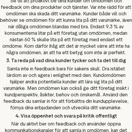
Se till att proaktivt be dina kunder om omdömen och
feedback om dina produkter och tjänster. Var inte rädd för att
omdömen ska skada ditt varumärke. Kunder både vill och
behöver se omdömen för att kunna lita på ditt varumärke, även
när dåliga omdömen blandas med bra. Endast 9,3 % av
konsumenterna litar på ett företag utan omdömen, medan
nästan 60 % skulle lita på ett företag med endast ett
omdöme. Kom därför ihåg att det är mycket värre att inte ha
några omdömen, än att ha ett betyg som inte är perfekt.
3. Ta reda på vad dina kunder tycker och ta det till dig
Samla inte in feedback bara för sakens skull. Dra istället
lärdom av och agera i enlighet med den. Kundomdömen
hjälper andra potentiella kunder att lära sig lita på ditt
varumärke. Men omdömen kan också ge ditt företag insikt i
kundperspektiv, åsikter, behov och önskemål. Använd den
feedback du samlar in för att förbättra din kundupplevelse,
förnya dina erbjudanden och utveckla ditt varumärke.
4. Visa öppenhet och svara på kritik offentligt
När du aktivt ber om feedback och använder öppna
kommunikationskanaler för att samla in omdömen, kan det