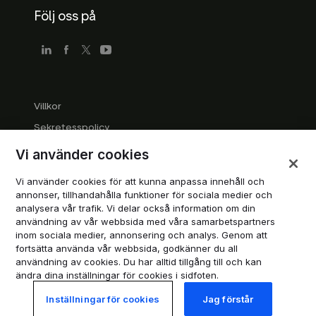
Följ oss på
Villkor
Sekretesspolicy
Riktlinjer för företag
Vi använder cookies
Varumärkesriktlinjer
Vi använder cookies för att kunna anpassa innehåll och
Hantera cookies
annonser, tillhandahålla funktioner för sociala medier och
analysera vår trafik. Vi delar också information om din
Modern Slavery Statement
användning av vår webbsida med våra samarbetspartners
inom sociala medier, annonsering och analys. Genom att
fortsätta använda vår webbsida, godkänner du all
© 2026 Trustpilot A/S. Alla rättigheter reserverade.
användning av cookies. Du har alltid tillgång till och kan
ändra dina inställningar för cookies i sidfoten.
Inställningar för cookies
Jag förstår