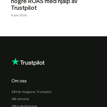
högre ROAS med hjälp av
Data och analysverktyg
Trustpilot
sföringsmaterial
Omdömestaggning
9 juni 2026
Besökardata
Om oss
Så här fungerar Trustpilot
Vår historia
Våra värderingar